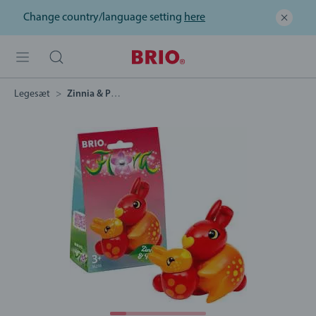
Change country/language setting
here
Legesæt
Zinnia & Peach