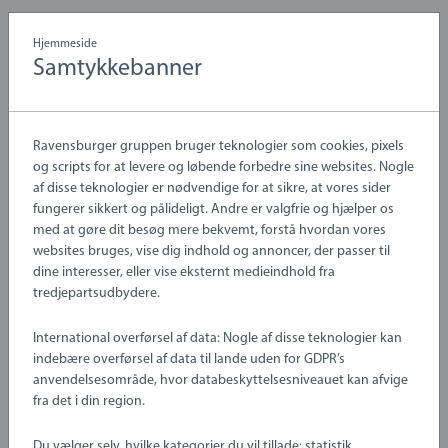
Hjemmeside
Samtykkebanner
Explanatory
Product
Further
film
trailer
Videos
Ravensburger gruppen bruger teknologier som cookies, pixels
Zinnia & Peach
og scripts for at levere og løbende forbedre sine websites. Nogle
af disse teknologier er nødvendige for at sikre, at vores sider
fungerer sikkert og pålideligt. Andre er valgfrie og hjælper os
med at gøre dit besøg mere bekvemt, forstå hvordan vores
websites bruges, vise dig indhold og annoncer, der passer til
Find butik
dine interesser, eller vise eksternt medieindhold fra
tredjepartsudbydere.
3 +
International overførsel af data: Nogle af disse teknologier kan
indebære overførsel af data til lande uden for GDPR’s
Description
anvendelsesområde, hvor databeskyttelsesniveauet kan afvige
fra det i din region.
Mød Zinnia og Peach, to glade venner fra den magiske BRIO
Du vælger selv, hvilke kategorier du vil tillade: statistik,