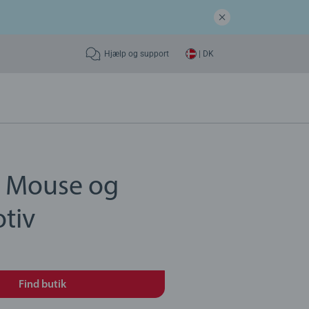
Hjælp og support
| DK
 Mouse og
tiv
Find butik