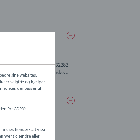
på et spændende togeventyr. 32282
otivføreruniform. Med ikoniske
bedre sine websites.
svogne.
dre er valgfrie og hjælper
noncer, der passer til
ser og kan derfor også kobles
uden for GDPR’s
e medier. Bemærk, at visse
 enhver tid ændre eller