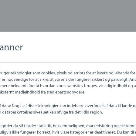
anner
damptog med retro Disneytema er klar til at køre Mickey Mouse ud 
il alle BRIO togbaner og indeholder en Mickey Mouse-figur i lokom
er teknologier som cookies, pixels og scripts for at levere og løbende for
rverige tog også kobles sammen med andre BRIO passager- og god
 er nødvendige for at sikre, at vores sider fungerer sikkert og pålideligt. An
mere bekvemt, forstå hvordan vores websites bruges, vise dig indhold og an
se eksternt medieindhold fra tredjepartsudbydere.
tte farverige tog er udstyret med de ikoniske BRIO-magnetforbindel
retøjer og -vogne.
f data: Nogle af disse teknologier kan indebære overførsel af data til lande 
databeskyttelsesniveauet kan afvige fra det i din region.
tegorier du vil tillade: statistik, bekvemmelighed, markedsføring og ekstern
deholder 2 dele: 1x Mickey Mouse-figur, 1x rødt damplokomotiv.
igvis ikke fungerer korrekt, hvis visse kategorier er deaktiveret. Du kan til
2828