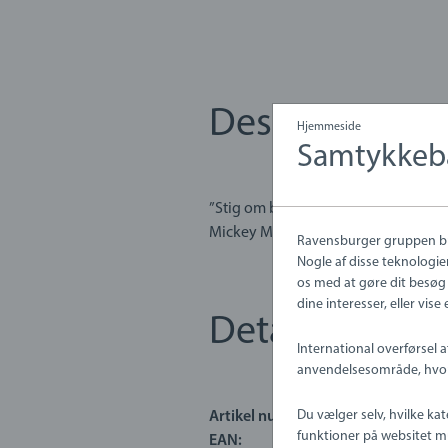
Description
Hjemmeside
Samtykkeb
”Stig om bord, ha ha!”. Dette røde 
Mickey Mouse og lokomotiv passer t
Ravensburger gruppen brug
BRIO magnetkoblinger kan dette fa
Nogle af disse teknologier
os med at gøre dit besøg 
dine interesser, eller vi
En del af BRIO-jernbanesystemet: De
Details
sammen med andre BRIO-jernbanekø
International overførsel a
anvendelsesområde, hvor 
Du vælger selv, hvilke ka
Artikel nummer:
63228200
32282 Mickey Mouse & Lokomotiv in
funktioner på websitet mul
EAN:
731235032