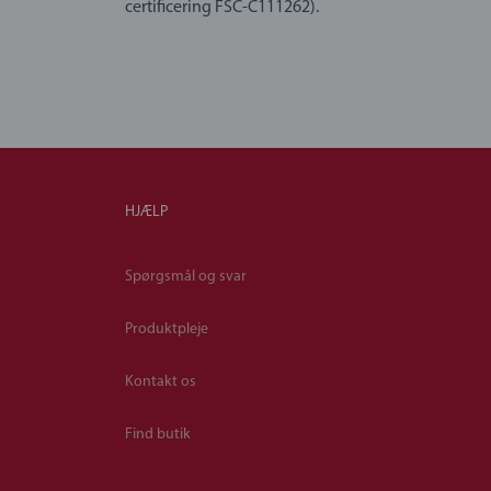
certificering FSC-C111262).
HJÆLP
Spørgsmål og svar
Produktpleje
Kontakt os
Find butik