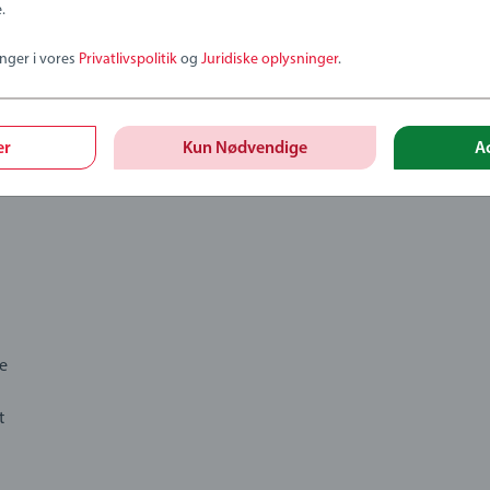
.
tion
inger i vores
Privatlivspolitik
og
Juridiske oplysninger
.
er
Kun Nødvendige
A
ge
t