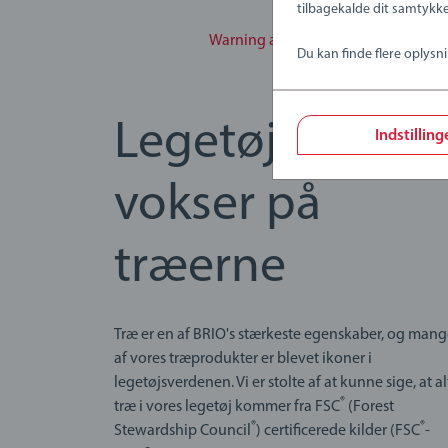
tilbagekalde dit samtykke
Warning and manufacturer informa
Du kan finde flere oplysn
Legetøj, der
Indstilling
vokser på
træerne
Træ er en af BRIO's stærkeste egenskaber, og man
af vores træprodukter er blevet ikoner i
legetøjsverdenen. Vi er stolte af at kunne sige, at al
®
træ i vores legetøj kommer fra FSC
(Forest
®
®
Stewardship Council
) certificerede kilder (FSC
-